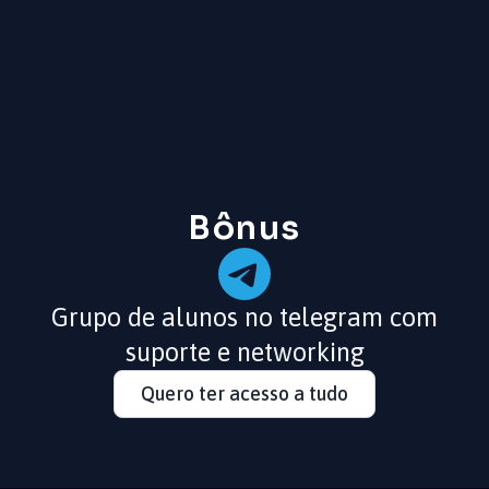
queima de
dentina
opaca
Bônus
Grupo de alunos no telegram com
suporte e networking
aplicação e
desenho da
Quero ter acesso a tudo
dentina