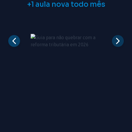
+1 aula nova todo mês
Vintage
Reginaldo
Halo, da
Silva
Shofu